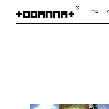
Skip
to
the
首頁
content