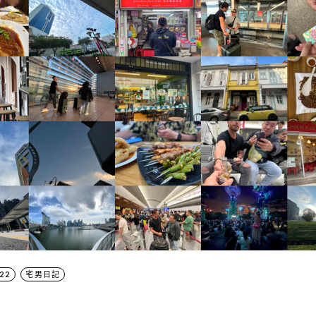
22
宅男日記