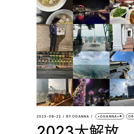
2023-09-22
BY
OGANNA
+OGANNA+®
09
2023大解放