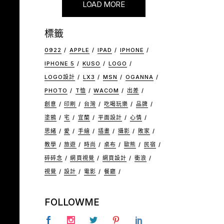
LOAD MORE
標籤
0922
APPLE
IPAD
IPHONE
IPHONE 5
KUSO
LOGO
LOGO設計
LX3
MSN
OGANNA
PHOTO
T恤
WACOM
出差
創意
印刷
台灣
吃喝玩樂
品牌
塗鴉
宅
宜蘭
平面設計
心情
思緒
愛
手繪
插畫
攝影
敗家
教學
旅遊
時尚
桌布
歐熊
民宿
碎碎念
網頁視覺
網頁設計
衝浪
視覺
設計
電影
餐廳
FOLLOWME