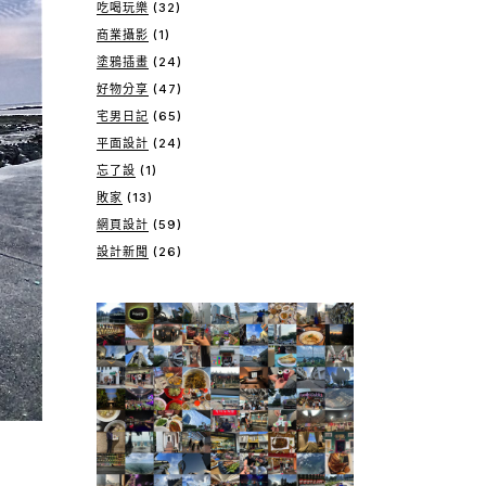
吃喝玩樂
(32)
商業攝影
(1)
塗鴉插畫
(24)
好物分享
(47)
宅男日記
(65)
平面設計
(24)
忘了設
(1)
敗家
(13)
網頁設計
(59)
設計新聞
(26)