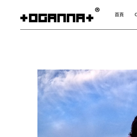
Skip
to
the
首頁
content