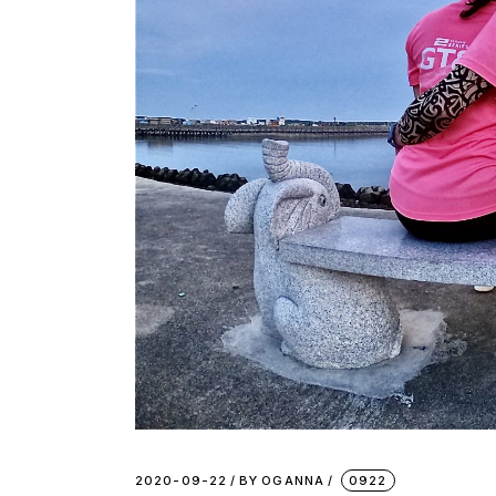
2020-09-22
BY
OGANNA
0922