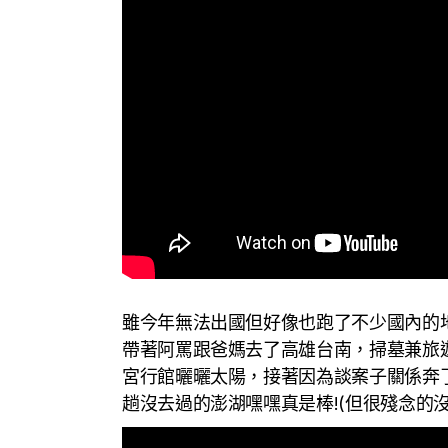
雖今年無法出國但好像也跑了不少國內的地
帶著阿罵跟爸媽去了高雄台南，掃墓兼旅
宮行館曬曬太陽，接著因為談案子關係奔
趟沒去過的澎湖嘿嘿真是棒!(但很殘念的沒