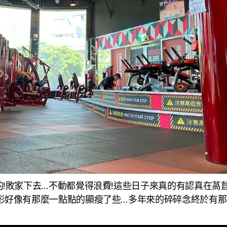
!敗家下去…不動都覺得浪費!這些日子來真的有認真在萵
形好像有那麼一點點的顯瘦了些…多年來的碎碎念終於有那