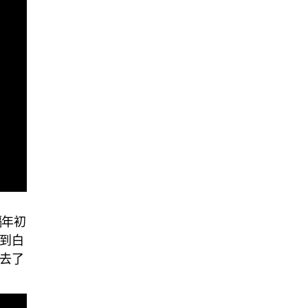
隔年初
到白
去了