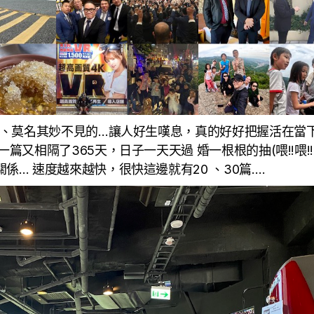
的、莫名其妙不見的…讓人好生嘆息，真的好好把握活在當
又相隔了365天，日子一天天過 婚一根根的抽(喂!!喂!!~
… 速度越來越快，很快這邊就有20 、30篇….