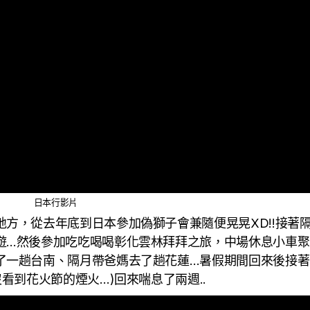
日本行影片
方，從去年底到日本參加偽獅子會兼隨便晃晃XD!!接著
遊…然後參加吃吃喝喝彰化雲林拜拜之旅，中場休息小車聚
了一趟台南、隔月帶爸媽去了趟花蓮…暑假期間回來後接著
看到花火節的煙火…)回來喘息了兩週..