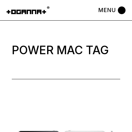
Skip
to
the
content
POWER MAC TAG