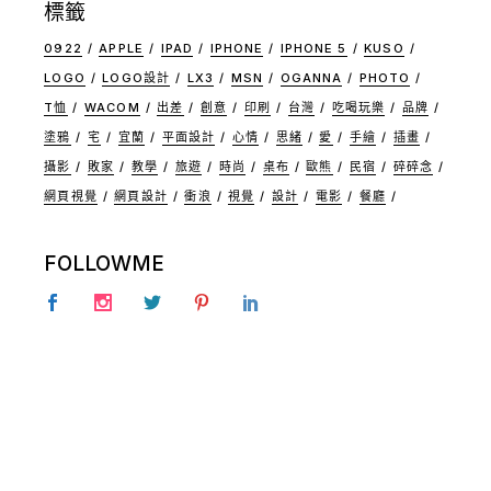
標籤
0922
APPLE
IPAD
IPHONE
IPHONE 5
KUSO
LOGO
LOGO設計
LX3
MSN
OGANNA
PHOTO
T恤
WACOM
出差
創意
印刷
台灣
吃喝玩樂
品牌
塗鴉
宅
宜蘭
平面設計
心情
思緒
愛
手繪
插畫
攝影
敗家
教學
旅遊
時尚
桌布
歐熊
民宿
碎碎念
網頁視覺
網頁設計
衝浪
視覺
設計
電影
餐廳
FOLLOWME