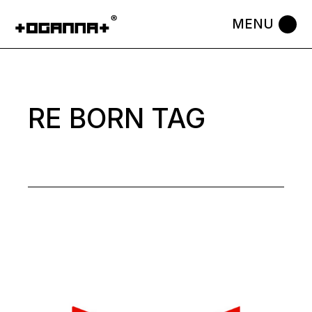
Skip
to
the
content
RE BORN TAG