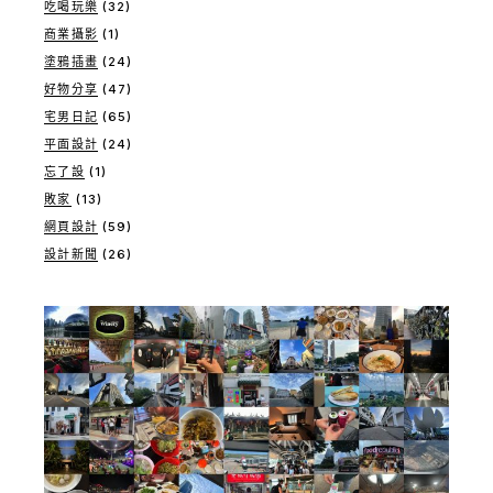
吃喝玩樂
(32)
商業攝影
(1)
塗鴉插畫
(24)
好物分享
(47)
宅男日記
(65)
平面設計
(24)
忘了設
(1)
敗家
(13)
網頁設計
(59)
設計新聞
(26)