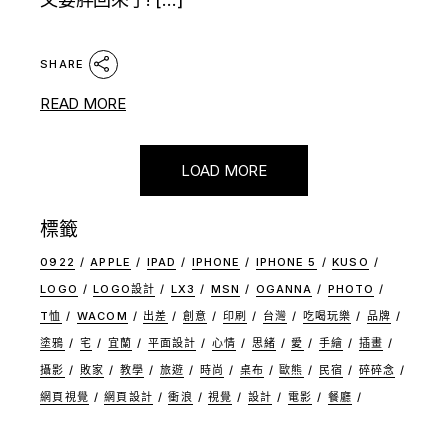
SHARE
READ MORE
LOAD MORE
標籤
0922
APPLE
IPAD
IPHONE
IPHONE 5
KUSO
LOGO
LOGO設計
LX3
MSN
OGANNA
PHOTO
T恤
WACOM
出差
創意
印刷
台灣
吃喝玩樂
品牌
塗鴉
宅
宜蘭
平面設計
心情
思緒
愛
手繪
插畫
攝影
敗家
教學
旅遊
時尚
桌布
歐熊
民宿
碎碎念
網頁視覺
網頁設計
衝浪
視覺
設計
電影
餐廳