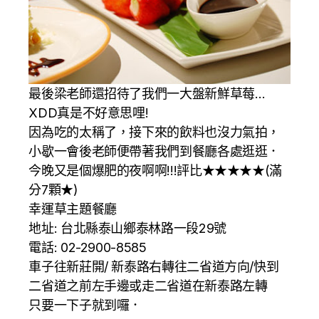
最後梁老師還招待了我們一大盤新鮮草莓…
XDD真是不好意思哩!
因為吃的太稱了，接下來的飲料也沒力氣拍，
小歇一會後老師便帶著我們到餐廳各處逛逛．
今晚又是個爆肥的夜啊啊!!!評比★★★★★(滿
分7顆★)
幸運草主題餐廳
地址: 台北縣泰山鄉泰林路一段29號
電話: 02-2900-8585
車子往新莊開/ 新泰路右轉往二省道方向/快到
二省道之前左手邊或走二省道在新泰路左轉
只要一下子就到囉．