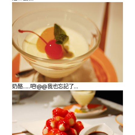
奶酪…..吧!@@我也忘記了…