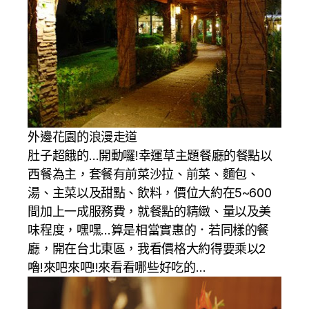
外邊花園的浪漫走道
肚子超餓的…開動囉!幸運草主題餐廳的餐點以
西餐為主，套餐有前菜沙拉、前菜、麵包、
湯、主菜以及甜點、飲料，價位大約在5~600
間加上一成服務費，就餐點的精緻、量以及美
味程度，嘿嘿…算是相當實惠的．若同樣的餐
廳，開在台北東區，我看價格大約得要乘以2
嚕!來吧來吧!!來看看哪些好吃的…