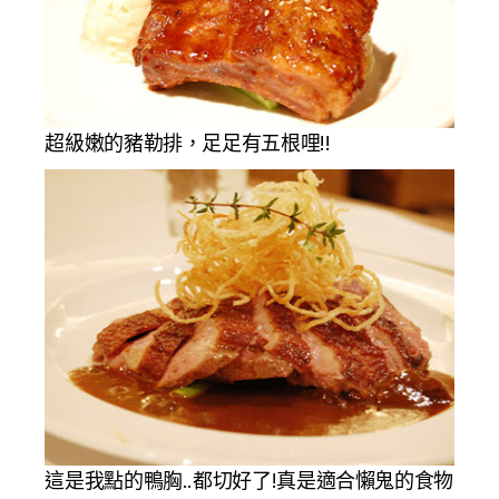
超級嫩的豬勒排，足足有五根哩!!
這是我點的鴨胸..都切好了!真是適合懶鬼的食物