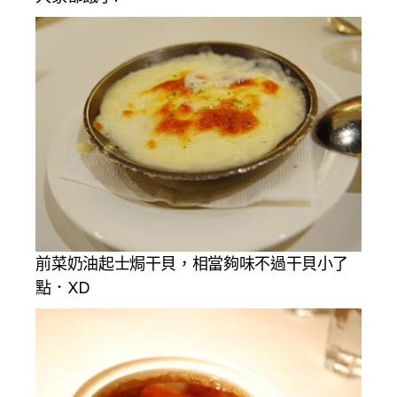
前菜奶油起士焗干貝，相當夠味不過干貝小了
點．XD