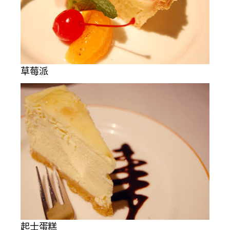
草莓派
起士蛋糕