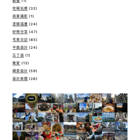
動畫
(1)
吃喝玩樂
(32)
商業攝影
(1)
塗鴉插畫
(24)
好物分享
(47)
宅男日記
(65)
平面設計
(24)
忘了設
(1)
敗家
(13)
網頁設計
(59)
設計新聞
(26)