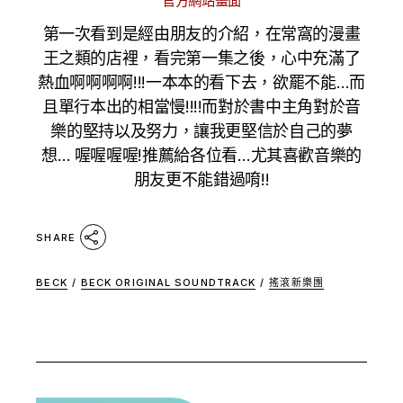
官方網站畫面
第一次看到是經由朋友的介紹，在常窩的漫畫
王之類的店裡，看完第一集之後，心中充滿了
熱血啊啊啊啊!!!一本本的看下去，欲罷不能…而
且單行本出的相當慢!!!!而對於書中主角對於音
樂的堅持以及努力，讓我更堅信於自己的夢
想… 喔喔喔喔!推薦給各位看…尤其喜歡音樂的
朋友更不能錯過唷!!
SHARE
BECK
/
BECK ORIGINAL SOUNDTRACK
/
搖滾新樂團