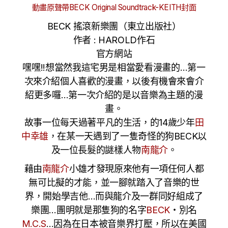
動畫原聲帶BECK Original Soundtrack-KEITH封面
BECK 搖滾新樂團（東立出版社）
作者 : HAROLD作石
官方網站
嘿嘿!!想當然我這宅男是相當愛看漫畫的…第一
次來介紹個人喜歡的漫畫，以後有機會來會介
紹更多囉…第一次介紹的是以音樂為主題的漫
畫。
故事一位每天過著平凡的生活，的14歲少年
田
中幸雄
，在某一天遇到了一隻奇怪的狗BECK以
及一位長髮的謎樣人物
南龍介
。
藉由
南龍介
小雄才發現原來他有一項任何人都
無可比擬的才能，並一腳就踏入了音樂的世
界，開始學吉他…而與龍介及一群同好組成了
樂團…團明就是那隻狗的名字
BECK
・別名
M.C.S
…因為在日本被音樂界打壓，所以在美國