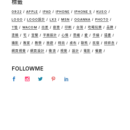
標籤
0922
APPLE
IPAD
IPHONE
IPHONE 5
KUSO
LOGO
LOGO設計
LX3
MSN
OGANNA
PHOTO
T恤
WACOM
出差
創意
印刷
台灣
吃喝玩樂
品牌
塗鴉
宅
宜蘭
平面設計
心情
思緒
愛
手繪
插畫
攝影
敗家
教學
旅遊
時尚
桌布
歐熊
民宿
碎碎念
網頁視覺
網頁設計
衝浪
視覺
設計
電影
餐廳
FOLLOWME