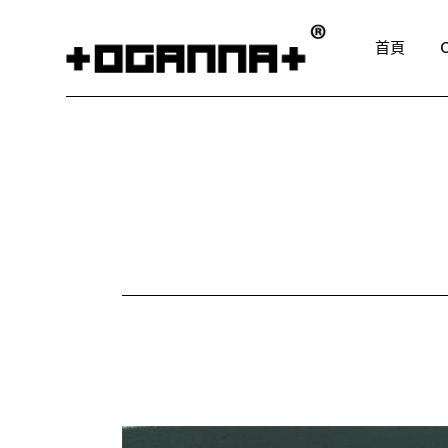
Skip
to
the
首頁
content