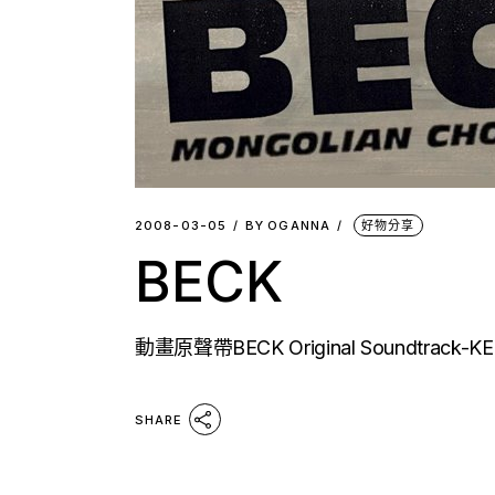
2008-03-05
BY
OGANNA
好物分享
BECK
動畫原聲帶BECK Original Soundtra
SHARE