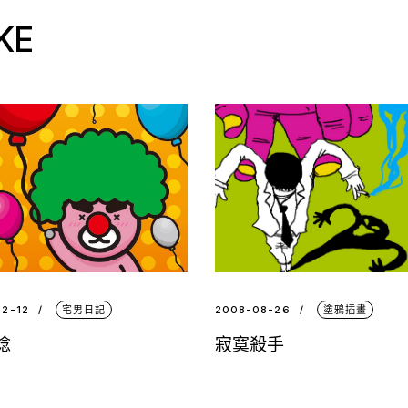
KE
12-12
宅男日記
2008-08-26
塗鴉插畫
唸
寂寞殺手