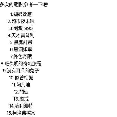
多次的電影,參考一下吧!
1.蝴蝶效應
2.超市夜未眠
3.刺激1995
4.天才雷普利
5.黑鷹計畫
6.黑洞頻率
7.綠色奇蹟
8.班傑明的奇幻旅程
9.沒有耳朵的兔子
10.似曾相識
11.阿凡達
12.門徒
13.魔戒
14.哈利波特
15.柯洛弗檔案