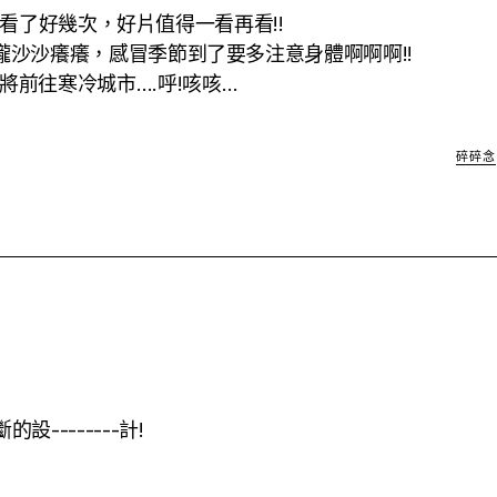
片看了好幾次，好片值得一看再看!!
感冒 喉嚨沙沙癢癢，感冒季節到了要多注意身體啊啊啊!!
將前往寒冷城市….呼!咳咳…
碎碎念
設--------計!