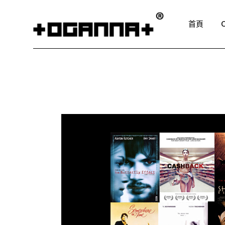
Skip
to
the
首頁
content