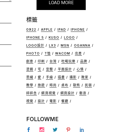
LOAD MORE
標籤
0922
APPLE
IPAD
IPHONE
IPHONE 5
KUSO
LOGO
LOGO設計
LX3
MSN
OGANNA
PHOTO
T恤
WACOM
出差
創意
印刷
台灣
吃喝玩樂
品牌
塗鴉
宅
宜蘭
平面設計
心情
思緒
愛
手繪
插畫
攝影
敗家
教學
旅遊
時尚
桌布
歐熊
民宿
碎碎念
網頁視覺
網頁設計
衝浪
視覺
設計
電影
餐廳
FOLLOWME