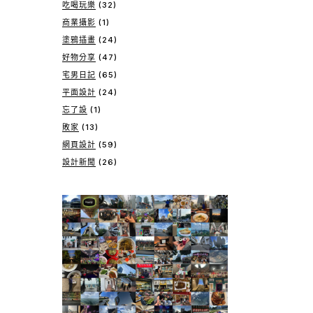
吃喝玩樂
(32)
商業攝影
(1)
塗鴉插畫
(24)
好物分享
(47)
宅男日記
(65)
平面設計
(24)
忘了設
(1)
敗家
(13)
網頁設計
(59)
設計新聞
(26)