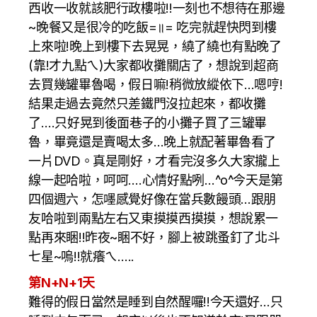
西收一收就該肥行政樓啦!!一刻也不想待在那邊
~晚餐又是很冷的吃飯=॥= 吃完就趕快閃到樓
上來啦!晚上到樓下去晃晃，繞了繞也有點晚了
(靠!才九點ㄟ)大家都收攤關店了，想說到超商
去買幾罐畢魯喝，假日嘛!稍微放縱依下…嗯哼!
結果走過去竟然只差鐵門沒拉起來，都收攤
了….只好晃到後面巷子的小攤子買了三罐畢
魯，畢竟還是賣喝太多…晚上就配著畢魯看了
一片DVD。真是剛好，才看完沒多久大家攏上
線一起哈啦，呵呵….心情好點咧…^o^今天是第
四個週六，怎嚜感覺好像在當兵數饅頭…跟朋
友哈啦到兩點左右又東摸摸西摸摸，想說累一
點再來睏!!昨夜~睏不好，腳上被跳蚤釘了北斗
七星~嗚!!就癢ㄟ…..
第N+N+1天
難得的假日當然是睡到自然醒囉!!今天還好…只