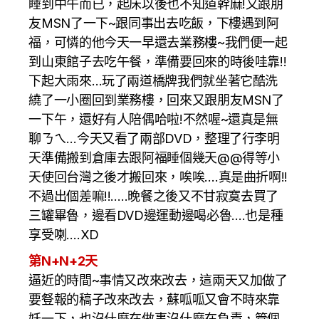
睡到中午而已，起床以後也不知道幹麻!又跟朋
友MSN了一下~跟同事出去吃飯，下樓遇到阿
福，可憐的他今天一早還去業務樓~我們便一起
到山東館子去吃午餐，準備要回來的時後哇靠!!
下起大雨來…玩了兩道橋牌我們就坐著它酷洗
繞了一小圈回到業務樓，回來又跟朋友MSN了
一下午，還好有人陪偶哈啦!不然喔~還真是無
聊ㄋㄟ…今天又看了兩部DVD，整理了行李明
天準備搬到倉庫去跟阿福睡個幾天@@得等小
天使回台灣之後才搬回來，唉唉….真是曲折啊!!
不過出個差嘛!!…..晚餐之後又不甘寂寞去買了
三罐畢魯，邊看DVD邊運動邊喝必魯….也是種
享受喇….XD
第N+
N
+2天
逼近的時間~事情又改來改去，這兩天又加做了
要豋報的稿子改來改去，蘇呱呱又會不時來靠
妖一下，也沒什麼在做事沒什麼在負責，管個