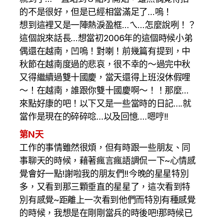
的不是很好，但是已經相當滿足了…嗚！
想到這裡又是一陣熱淚盈框…ㄟ…怎麼說咧！？
這個說來話長…想當初2006年的這個時候小弟
偶還在越南，凹嗚！對喇！前幾篇有提到，中
秋節在越南度過的悲哀，很不幸的～過完中秋
又得繼續過雙十國慶，當天還得上班沒休假哩
～！在越南，誰跟你雙十國慶啊～！！那麼…
來點好康的吧！以下又是一些當時的日記….就
當作是現在的碎碎唸…以及回憶….嗯哼!!
第N天
工作的事情雖然很煩，但有時跟一些朋友、同
事聊天的時候，藉著瘋言瘋語調侃一下~心情感
覺會好一點!謝啦我的朋友們!!今晚的星星特別
多，又看到那三顆垂直的星星了，這次看到特
別有感覺~距離上一次看到他們而特別有種感覺
的時候，我想是在剛剛當兵的時後吧!那時候已