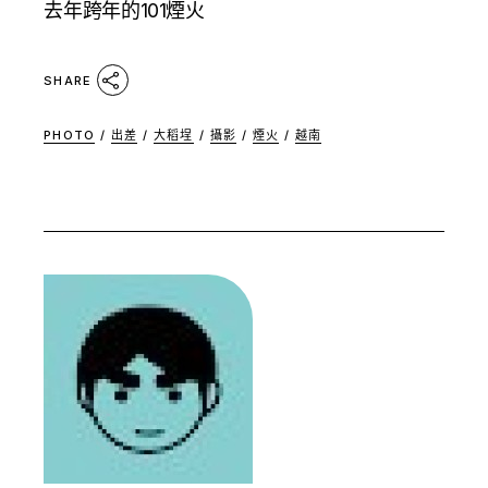
去年跨年的101煙火
SHARE
PHOTO
/
出差
/
大稻埕
/
攝影
/
煙火
/
越南