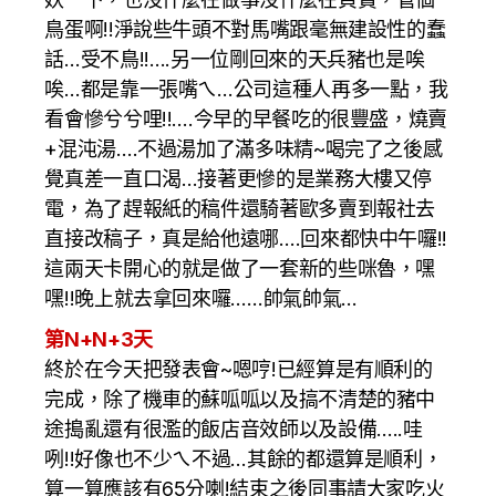
鳥蛋啊!!淨說些牛頭不對馬嘴跟毫無建設性的蠢
話…受不鳥!!….另一位剛回來的天兵豬也是唉
唉…都是靠一張嘴ㄟ…公司這種人再多一點，我
看會慘兮兮哩!!….今早的早餐吃的很豐盛，燒賣
+混沌湯….不過湯加了滿多味精~喝完了之後感
覺真差一直口渴…接著更慘的是業務大樓又停
電，為了趕報紙的稿件還騎著歐多賣到報社去
直接改稿子，真是給他遠哪….回來都快中午囉!!
這兩天卡開心的就是做了一套新的些咪魯，嘿
嘿!!晚上就去拿回來囉……帥氣帥氣…
第N+N+3天
終於在今天把發表會~嗯哼!已經算是有順利的
完成，除了機車的蘇呱呱以及搞不清楚的豬中
途搗亂還有很濫的飯店音效師以及設備…..哇
咧!!好像也不少ㄟ不過…其餘的都還算是順利，
算一算應該有65分喇!結束之後同事請大家吃火