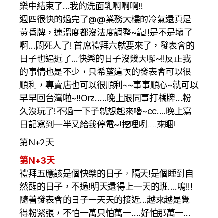
樂中結束了…我的洗面乳啊啊啊!!
週四很快的過完了@@業務大樓的冷氣還真是
黃昏牌，連溫度都沒法度調整~靠!!是不是壞了
啊…悶死人了!!首席禮拜六就要來了，發表會的
日子也逼近了…快樂的日子沒幾天囉~!!反正我
的事情也是不少，只希望這次的發表會可以很
順利，專賣店也可以很順利~~事事順心~就可以
早早回台灣啦~!!Orz…..晚上跟同事打橋牌…粉
久沒玩了!不過一下子就想起來嚕~cc….晚上寫
日記寫到一半又給我停電~!挖哩咧….來睏!
第N+2天
第N+3天
禮拜五應該是個快樂的日子，隔天!是個睡到自
然醒的日子，不過!明天還得上一天的班….嗚!!!
隨著發表會的日子一天天的接近…越來越是覺
得粉緊張，不怕一萬只怕萬一….好怕那萬一…