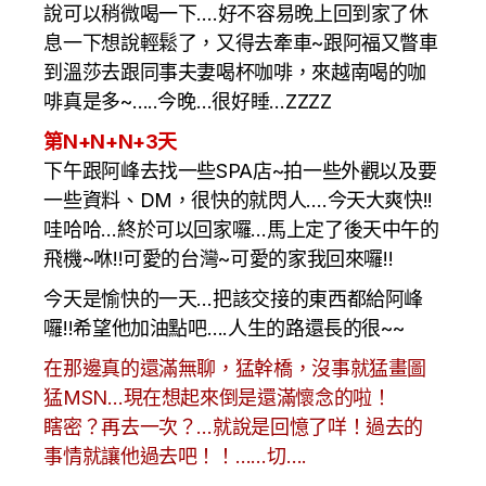
說可以稍微喝一下….好不容易晚上回到家了休
息一下想說輕鬆了，又得去牽車~跟阿福又瞥車
到溫莎去跟同事夫妻喝杯咖啡，來越南喝的咖
啡真是多~…..今晚…很好睡…ZZZZ
第N+N+N+3天
下午跟阿峰去找一些SPA店~拍一些外觀以及要
一些資料、DM，很快的就閃人….今天大爽快!!
哇哈哈…終於可以回家囉…馬上定了後天中午的
飛機~咻!!可愛的台灣~可愛的家我回來囉!!
今天是愉快的一天…把該交接的東西都給阿峰
囉!!希望他加油點吧….人生的路還長的很~~
在那邊真的還滿無聊，猛幹橋，沒事就猛畫圖
猛MSN…現在想起來倒是還滿懷念的啦！
瞎密？再去一次？…就說是回憶了咩！過去的
事情就讓他過去吧！！……切….