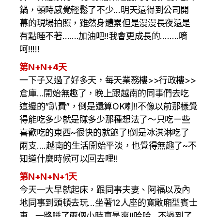
鍋，頓時感覺輕鬆了不少…明天還得到公司開
幕的現場拍照，雖然身體累但是漫漫長夜還是
有點睡不著…….加油吧!!我會更成長的……..唷
呵!!!!!
第N+
N
+4天
一下子又過了好多天，每天業務樓>>行政樓>>
倉庫…開始無趣了，晚上跟越南的同事們去吃
這邊的”趴費”，倒是還算OK喇!!不像以前那樣覺
得能吃多少就是賺多少那種想法了～只吃ㄧ些
喜歡吃的東西~很快的就飽了!倒是冰淇淋吃了
兩支….越南的生活開始平淡，也覺得無趣了~不
知道什麼時候可以回去哩!!
第N+N+N+1天
今天一大早就起床，跟同事夫妻、阿福以及內
地同事到頭頓去玩…坐著12人座的寬敞廂型賓士
車…一路睡了兩個小時真是爽!!哈哈…不過到了