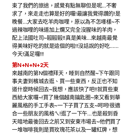
束了我們的旅途，感覺有點無聊但是呢…不奢
求了，來走走也算是好的囉!最讓我覺得讚的!是
晚餐…大家去吃羊肉咖哩，原以為不怎嚜樣~不
過辣咖哩的味道加上爛又完全沒腥味的羊肉，
配上法國吐司~毆毆毆!!真是美味…來越南最覺
得美味好吃的就是這個的啦!!沒話說的好吃……
今天!滿足囉!!!
第N+N+
N
+2天
來越南的第N個禮拜天，睡到自然醒~下午跟同
事夫妻到檳城去逛、買一些東西，反正也不知
道什麼時候回去~我想，應該快了吧!!就買些東
西給大家囉~!買了幾個越南鑰匙圈~來又看到華
麗風格的手工手表~一下子買了五支~呵呵!很適
合一些朋友的風格ㄟ!逛了一下午…也是殺到昏
天暗地最後回去之前又到安東市場去~他們買了
一堆咖啡我則是買玫瑰花茶以及一罐紅牌，想