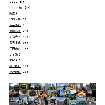
0922
(18)
LOGO設計
(15)
動畫
(1)
吃喝玩樂
(32)
商業攝影
(1)
塗鴉插畫
(24)
好物分享
(47)
宅男日記
(65)
平面設計
(24)
忘了設
(1)
敗家
(13)
網頁設計
(59)
設計新聞
(26)