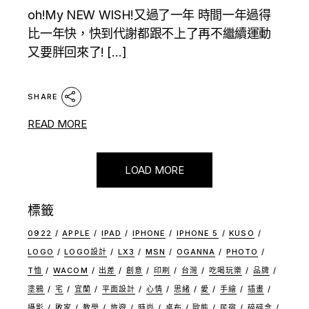
oh!My NEW WISH!又過了一年 時間一年過得
比一年快，快到代謝都跟不上了再不繼續運動
又要胖回來了! […]
SHARE
READ MORE
LOAD MORE
標籤
0922
APPLE
IPAD
IPHONE
IPHONE 5
KUSO
LOGO
LOGO設計
LX3
MSN
OGANNA
PHOTO
T恤
WACOM
出差
創意
印刷
台灣
吃喝玩樂
品牌
塗鴉
宅
宜蘭
平面設計
心情
思緒
愛
手繪
插畫
攝影
敗家
教學
旅遊
時尚
桌布
歐熊
民宿
碎碎念