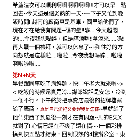
希望這次可以順利啊啊啊啊啊啊!!!才可以早一點
回去~今天還是個炎熱的一天~一下子又忙到晚
飯時間!!越南的廠商真是基車，圖早給他們了，
現在才在給我有問題~碼的壘!!靠….今天超悶
的!…今夜我想喝醉，但是謀酒喇!!拿酒來…..嗚!!
再大戰一個禮拜，就可以休息了~呼!!往好的方
向想就是這樣啦….啦啦…今夜我想喝醉….啦啦
啊啦啦啦…..
第N+N天
早餐跟同事吃了海鮮麵，快中午老大就來嚕~>
< 吃飯的時候還真是冷…謀郎說話是安怎，冷到
一個不行。下午終於把專賣店最後的招牌檔案
給了廠商，
~早就給了
真是自己愛拖又要趕我是怎樣
他們東西了到最後一刻才在有問題~馬的B欠X
就對了!!心情已經在不爽了還在搞~~!一個彩排
搞到快五點才結束，回到很熱的4樓辦公室，東