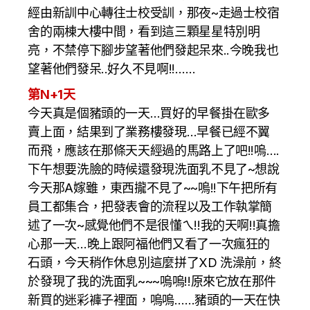
經由新訓中心轉往士校受訓，那夜~走過士校宿
舍的兩棟大樓中間，看到這三顆星星特別明
亮，不禁停下腳步望著他們發起呆來..今晚我也
望著他們發呆..好久不見啊!!……
第N+1天
今天真是個豬頭的一天…買好的早餐掛在歐多
賣上面，結果到了業務樓發現…早餐已經不翼
而飛，應該在那條天天經過的馬路上了吧!!嗚….
下午想要洗臉的時候還發現洗面乳不見了~想說
今天那A嫁雖，東西攏不見了~~嗚!!下午把所有
員工都集合，把發表會的流程以及工作執掌簡
述了一次~感覺他們不是很懂ㄟ!!我的天啊!!真擔
心那一天…晚上跟阿福他們又看了一次瘋狂的
石頭，今天稍作休息別這麼拼了XD 洗澡前，終
於發現了我的洗面乳~~~嗚嗚!!原來它放在那件
新買的迷彩褲子裡面，嗚嗚……豬頭的一天在快