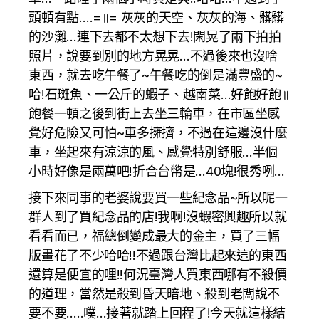
頭頓有點….=॥= 灰灰的天空、灰灰的海、髒髒
的沙灘…連下去都不太想下去!閑晃了兩下拍拍
照片，說要到別的地方晃晃…不過後來也沒啥
東西，就去吃午餐了~午餐吃的倒是滿豐盛的~
哈!石斑魚、一公斤的蝦子、越南菜…好飽好飽॥
飽餐一頓之後到街上去坐三輪車，在市區坐感
覺好危險又可怕~車多擁擠，不過在這邊沒什麼
車，坐起來有涼涼的風、感覺特別舒服…半個
小時好像是兩萬吧!折合台幣是…40塊!很秀咧…
接下來同事的老婆說要買一些紀念品~所以呢一
群人到了買紀念品的店!我啊!沒蝦密興趣所以就
看看而已，福總倒變成最大的金主，買了三幅
版畫花了不少哈哈!!不過跟台灣比起來這的東西
還算是便宜的哩!!何況臺灣人買東西哪有不殺價
的道理，當然是殺到昏天暗地、殺到老闆說不
要不要…..噗…接著就踏上回程了!今天就這樣結