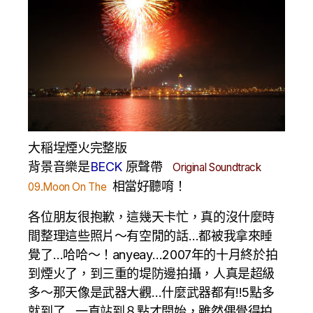
大稲埕煙火完整版
背景音樂是
BECK
原聲帶
Original Soundtrack
相當好聽唷！
09.Moon On The
各位朋友很抱歉，這幾天卡忙，真的沒什麼時
間整理這些照片～有空閒的話…都被我拿來睡
覺了…哈哈～！anyeay…2007年的十月終於拍
到煙火了，到三重的堤防邊拍攝，人真是超級
多～那天像是武器大觀…什麼武器都有!!5點多
就到了…一直站到８點才開始，雖然偶覺得拍