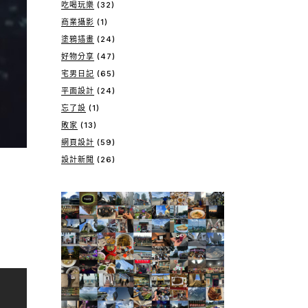
吃喝玩樂
(32)
商業攝影
(1)
塗鴉插畫
(24)
好物分享
(47)
宅男日記
(65)
平面設計
(24)
忘了設
(1)
敗家
(13)
網頁設計
(59)
設計新聞
(26)