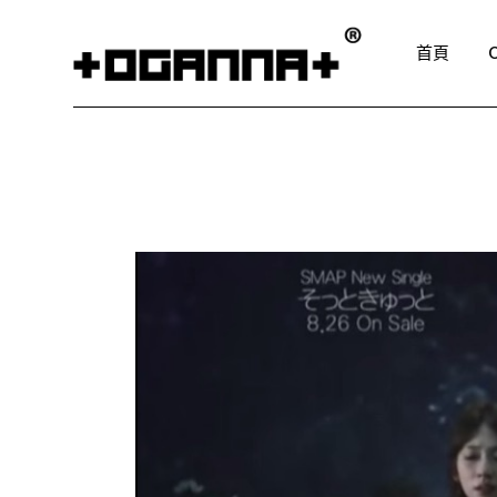
Skip
to
the
首頁
content