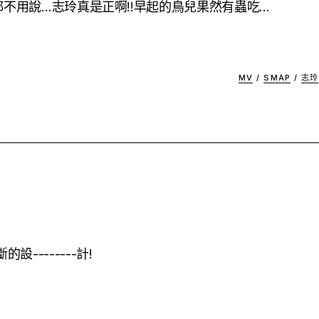
啥都不用說…志玲真是正啊!!早起的鳥兒果然有蟲吃…
MV
/
SMAP
/
志玲
設--------計!