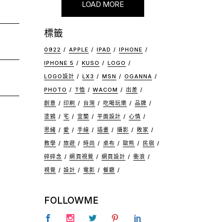
LOAD MORE
標籤
0922
APPLE
IPAD
IPHONE
IPHONE 5
KUSO
LOGO
LOGO設計
LX3
MSN
OGANNA
PHOTO
T恤
WACOM
出差
創意
印刷
台灣
吃喝玩樂
品牌
塗鴉
宅
宜蘭
平面設計
心情
思緒
愛
手繪
插畫
攝影
敗家
教學
旅遊
時尚
桌布
歐熊
民宿
碎碎念
網頁視覺
網頁設計
衝浪
視覺
設計
電影
餐廳
FOLLOWME