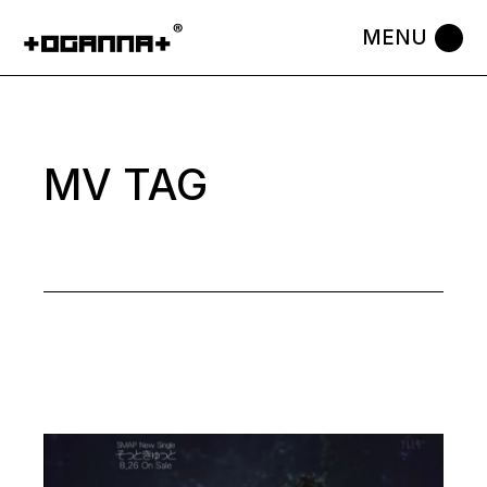
Skip
to
the
content
MV TAG