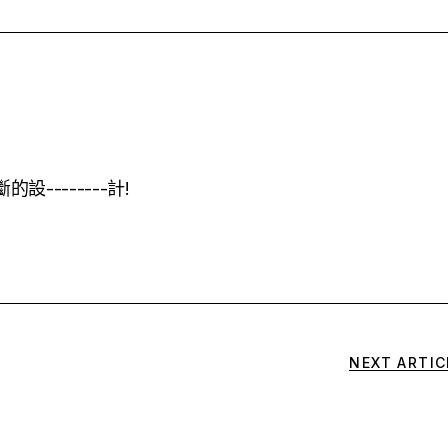
設--------計!
NEXT ARTIC