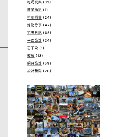
吃喝玩樂
(32)
商業攝影
(1)
塗鴉插畫
(24)
好物分享
(47)
宅男日記
(65)
平面設計
(24)
忘了設
(1)
敗家
(13)
網頁設計
(59)
設計新聞
(26)