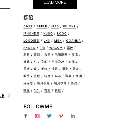
LOAD MORE
標籤
0922
APPLE
IPAD
IPHONE
IPHONE 5
KUSO
LOGO
LOGO設計
LX3
MSN
OGANNA
PHOTO
T恤
WACOM
出差
創意
印刷
台灣
吃喝玩樂
品牌
塗鴉
宅
宜蘭
平面設計
心情
思緒
愛
手繪
插畫
攝影
敗家
教學
旅遊
時尚
桌布
歐熊
民宿
碎碎念
網頁視覺
網頁設計
衝浪
視覺
設計
電影
餐廳
LE
FOLLOWME