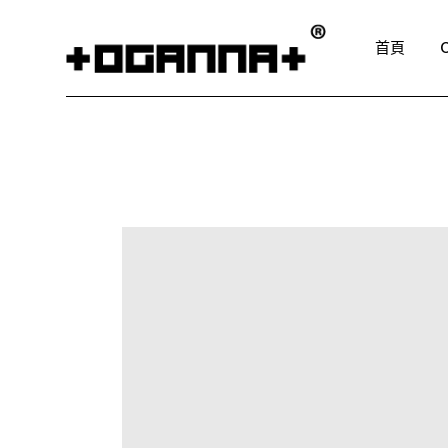
Skip
to
the
首頁
content