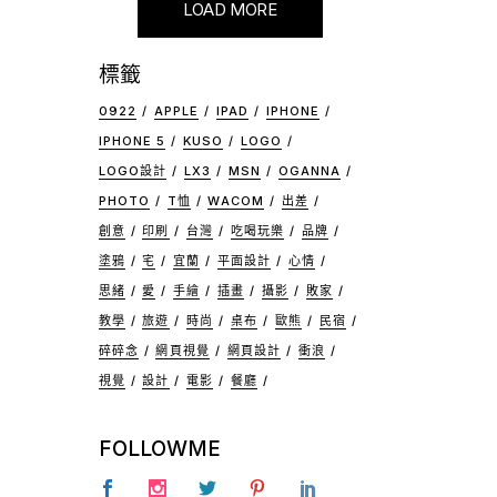
LOAD MORE
標籤
0922
APPLE
IPAD
IPHONE
IPHONE 5
KUSO
LOGO
LOGO設計
LX3
MSN
OGANNA
PHOTO
T恤
WACOM
出差
創意
印刷
台灣
吃喝玩樂
品牌
塗鴉
宅
宜蘭
平面設計
心情
思緒
愛
手繪
插畫
攝影
敗家
教學
旅遊
時尚
桌布
歐熊
民宿
碎碎念
網頁視覺
網頁設計
衝浪
視覺
設計
電影
餐廳
FOLLOWME