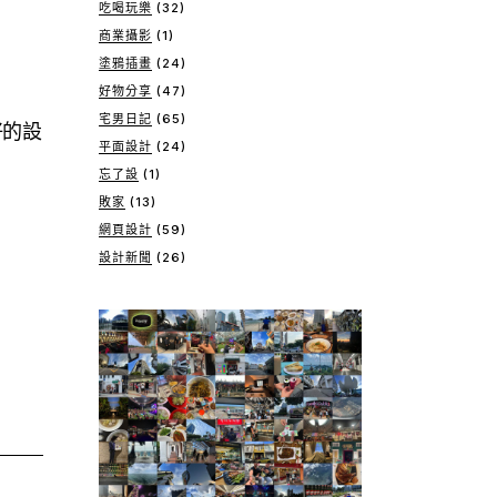
吃喝玩樂
(32)
商業攝影
(1)
塗鴉插畫
(24)
好物分享
(47)
宅男日記
(65)
好的設
平面設計
(24)
忘了設
(1)
敗家
(13)
網頁設計
(59)
設計新聞
(26)