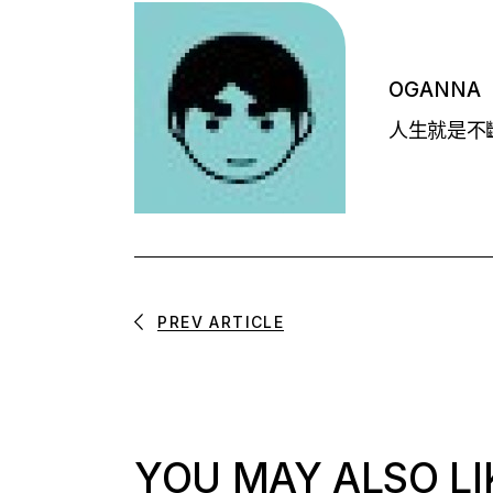
OGANNA
人生就是不斷的
PREV ARTICLE
YOU MAY ALSO LI