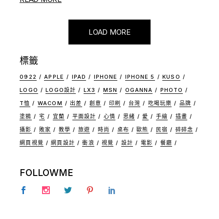
LOAD MORE
標籤
0922
APPLE
IPAD
IPHONE
IPHONE 5
KUSO
LOGO
LOGO設計
LX3
MSN
OGANNA
PHOTO
T恤
WACOM
出差
創意
印刷
台灣
吃喝玩樂
品牌
塗鴉
宅
宜蘭
平面設計
心情
思緒
愛
手繪
插畫
攝影
敗家
教學
旅遊
時尚
桌布
歐熊
民宿
碎碎念
網頁視覺
網頁設計
衝浪
視覺
設計
電影
餐廳
FOLLOWME