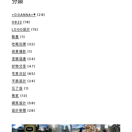
分類
+OGANNA+®
(28)
0922
(18)
LOGO設計
(15)
動畫
(1)
吃喝玩樂
(32)
商業攝影
(1)
塗鴉插畫
(24)
好物分享
(47)
宅男日記
(65)
平面設計
(24)
忘了設
(1)
敗家
(13)
網頁設計
(59)
設計新聞
(26)