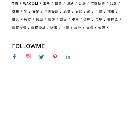
T恤
WACOM
出差
創意
印刷
台灣
吃喝玩樂
品牌
塗鴉
宅
宜蘭
平面設計
心情
思緒
愛
手繪
插畫
攝影
敗家
教學
旅遊
時尚
桌布
歐熊
民宿
碎碎念
網頁視覺
網頁設計
衝浪
視覺
設計
電影
餐廳
FOLLOWME