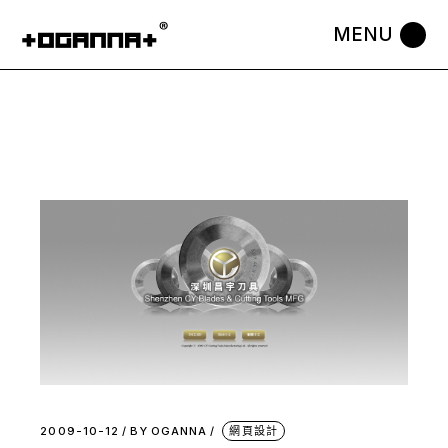
Skip
to
the
content
2009-10-12
BY
OGANNA
網頁設計