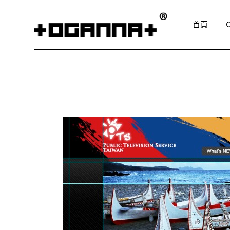
Skip
to
the
首頁
content