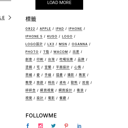
LOAD MORE
LE
標籤
0922
APPLE
IPAD
IPHONE
IPHONE 5
KUSO
LOGO
LOGO設計
LX3
MSN
OGANNA
PHOTO
T恤
WACOM
出差
創意
印刷
台灣
吃喝玩樂
品牌
塗鴉
宅
宜蘭
平面設計
心情
思緒
愛
手繪
插畫
攝影
敗家
教學
旅遊
時尚
桌布
歐熊
民宿
碎碎念
網頁視覺
網頁設計
衝浪
視覺
設計
電影
餐廳
FOLLOWME