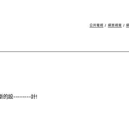
公共電視
/
網頁視覺
/
設--------計!