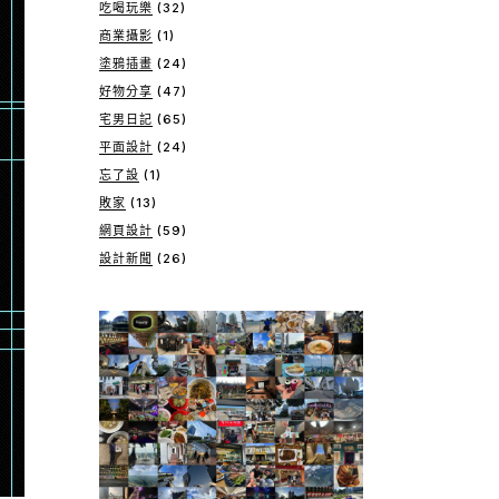
吃喝玩樂
(32)
商業攝影
(1)
塗鴉插畫
(24)
好物分享
(47)
宅男日記
(65)
平面設計
(24)
忘了設
(1)
敗家
(13)
網頁設計
(59)
設計新聞
(26)