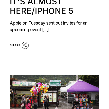
IT'S ALMOST
HERE/IPHONE 5
Apple on Tuesday sent out invites for an
upcoming event […]
SHARE