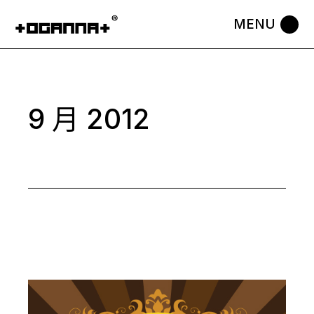
Skip
to
the
content
9 月 2012