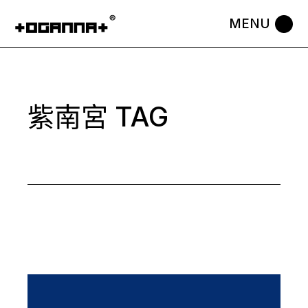
Skip
to
the
content
紫南宮 TAG