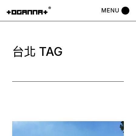
Skip
to
the
content
台北 TAG