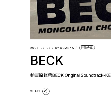
2008-03-05
BY
OGANNA
好物分享
BECK
動畫原聲帶BECK Original Soundtra
SHARE