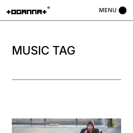
Skip
to
the
content
MUSIC TAG