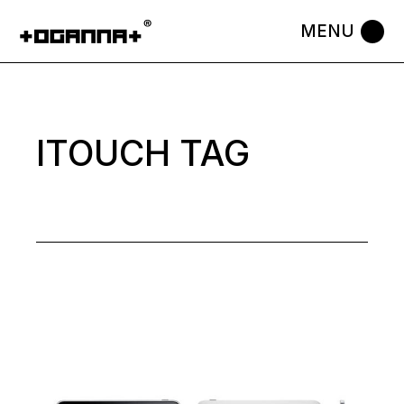
Skip
to
the
content
ITOUCH TAG