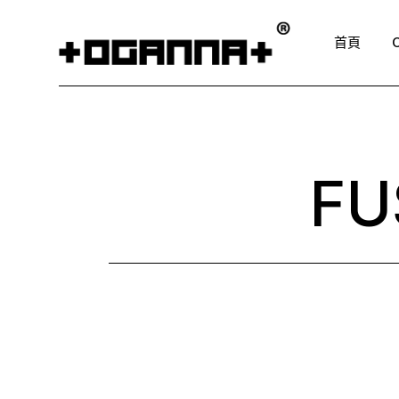
Skip
to
the
首頁
content
FU