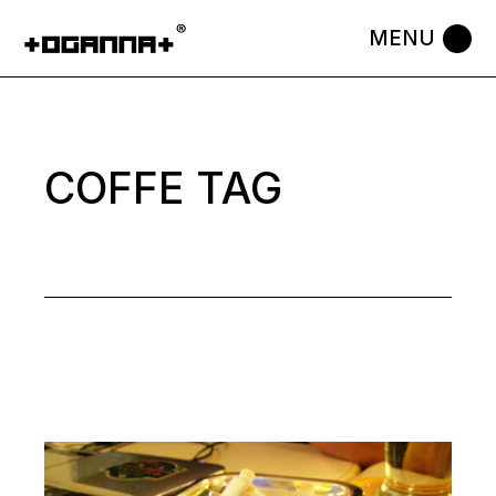
Skip
to
the
content
COFFE TAG