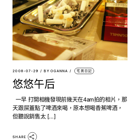
2008-07-29
BY
OGANNA
宅男日記
悠悠午后
一早 打開相機發現前幾天在4am拍的相片，那
天跟屎蓋點了啤酒來喝，原本想喝香蕉啤酒，
但聽說銷售太 […]
SHARE