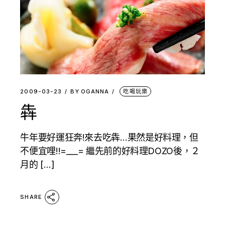
2009-03-23
BY
OGANNA
吃喝玩樂
犇
牛年要好運狂奔!來去吃犇…果然是好料理，但
不便宜哩!!=___= 繼先前的好料理DOZO後，２
月的 […]
SHARE