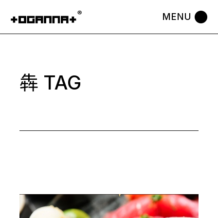
Skip
to
the
content
犇 TAG