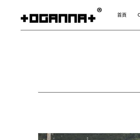
Skip
to
the
首頁
content