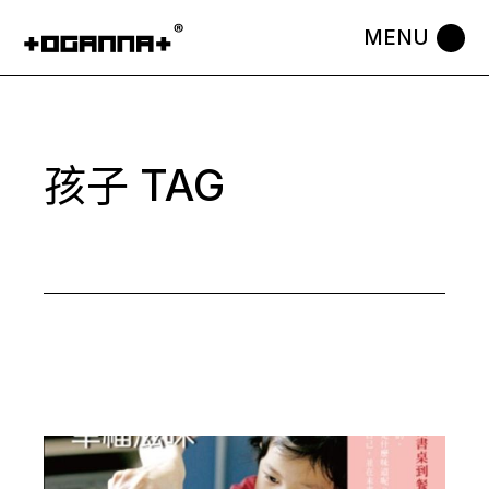
Skip
to
the
content
孩子 TAG