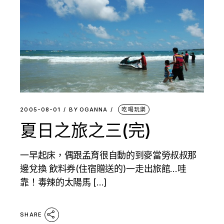
2005-08-01
BY
OGANNA
吃喝玩樂
夏日之旅之三(完)
一早起床，偶跟孟育很自動的到麥當勞叔叔那
邊兌換 飲料券(住宿贈送的)一走出旅館…哇
靠！毒辣的太陽馬 […]
SHARE