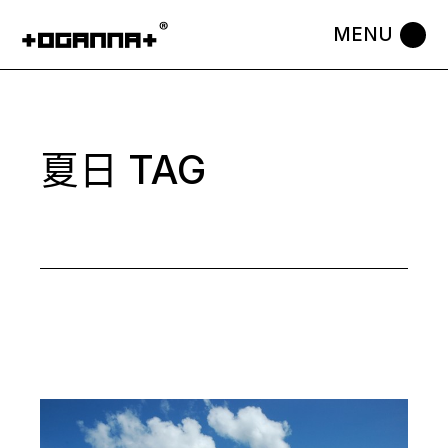
Skip
to
the
content
夏日 TAG