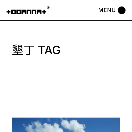
Skip
to
the
content
墾丁 TAG