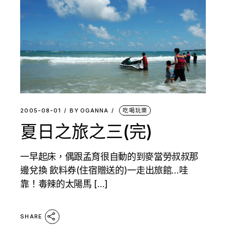
2005-08-01
BY
OGANNA
吃喝玩樂
夏日之旅之三(完)
一早起床，偶跟孟育很自動的到麥當勞叔叔那
邊兌換 飲料券(住宿贈送的)一走出旅館…哇
靠！毒辣的太陽馬 […]
SHARE