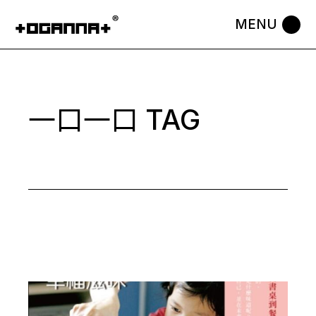
Skip
to
the
content
一口一口 TAG