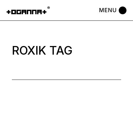
Skip
to
the
content
ROXIK TAG