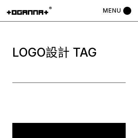
Skip
to
the
content
LOGO設計 TAG