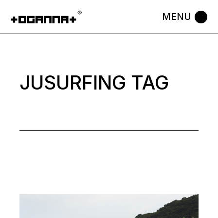
Skip
to
the
content
JUSURFING TAG