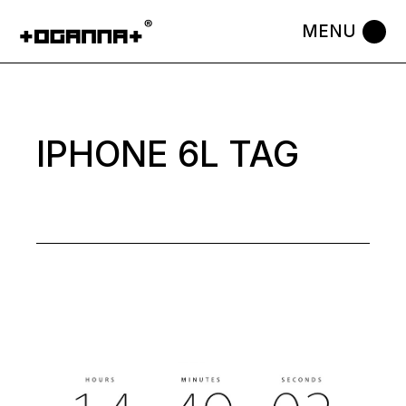
Skip
to
the
content
IPHONE 6L TAG