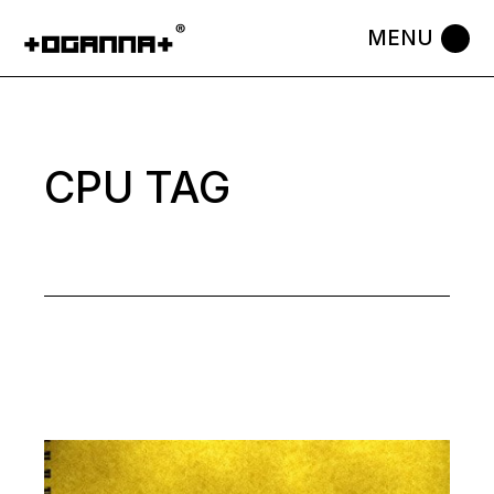
Skip
to
the
content
CPU TAG