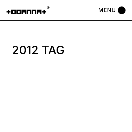
Skip
to
the
content
2012 TAG