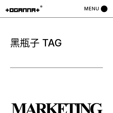
Skip
to
the
content
黑瓶子 TAG