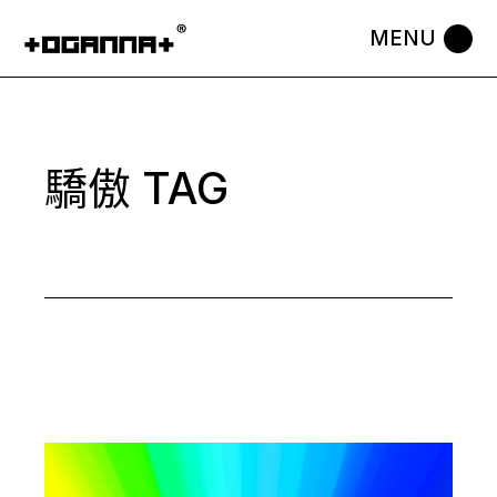
Skip
to
the
content
驕傲 TAG