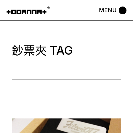
Skip
to
the
content
鈔票夾 TAG