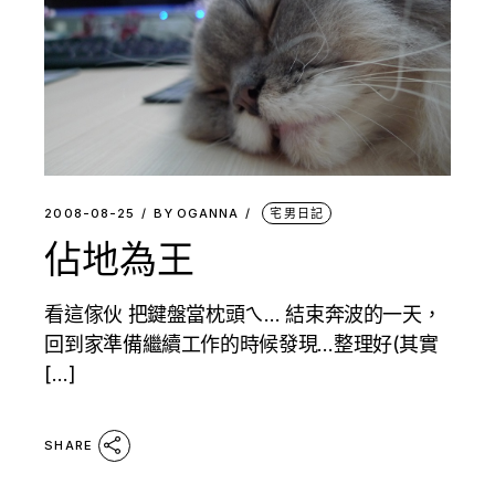
2008-08-25
BY
OGANNA
宅男日記
佔地為王
看這傢伙 把鍵盤當枕頭ㄟ… 結束奔波的一天，
回到家準備繼續工作的時候發現…整理好(其實
[…]
SHARE