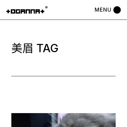
Skip
to
the
content
美眉 TAG