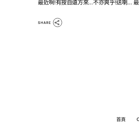
最近啊!有按自遠方來…不亦爽乎!送喇… 最
SHARE
首頁