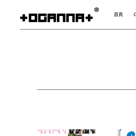
Skip
to
the
首頁
content