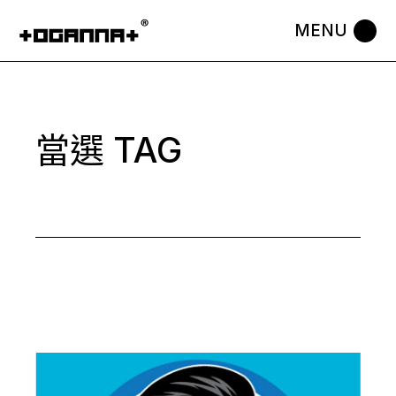
Skip
to
the
content
當選 TAG