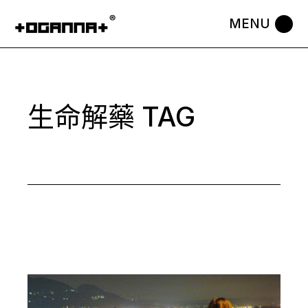
Skip
to
the
content
生命解藥 TAG