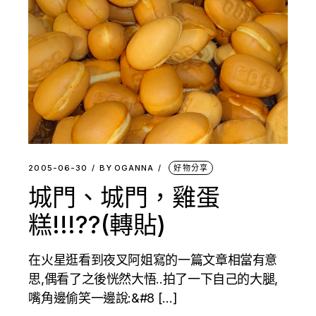
2005-06-30
BY
OGANNA
好物分享
城門、城門，雞蛋
糕!!!??(轉貼)
在火星逛看到夜叉阿姐寫的一篇文章相當有意
思,偶看了之後恍然大悟..拍了一下自己的大腿,
嘴角邊偷笑一邊說:&#8 […]