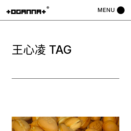
Skip
to
the
content
王心凌 TAG