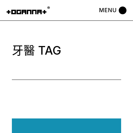
Skip
to
the
content
牙醫 TAG