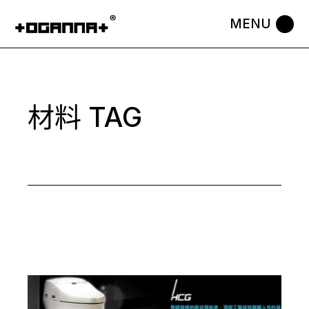
Skip
to
the
content
材料 TAG