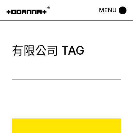
Skip
to
the
content
有限公司 TAG