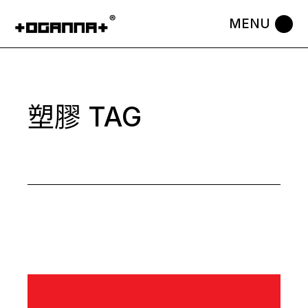
Skip
to
the
content
塑膠 TAG